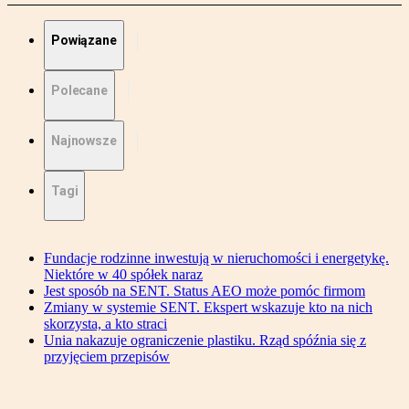
Powiązane
Polecane
Najnowsze
Tagi
Fundacje rodzinne inwestują w nieruchomości i energetykę.
Niektóre w 40 spółek naraz
Jest sposób na SENT. Status AEO może pomóc firmom
Zmiany w systemie SENT. Ekspert wskazuje kto na nich
skorzysta, a kto straci
Unia nakazuje ograniczenie plastiku. Rząd spóźnia się z
przyjęciem przepisów