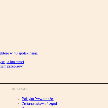
ektóre w 40 spółek naraz
ta, a kto straci
ęciem przepisów
REGULAMIN
Polityka Prywatności
Zmiana ustawień zgód