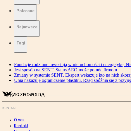
Polecane
Najnowsze
Tagi
Fundacje rodzinne inwestują w nieruchomości i energetykę. Ni
Jest sposób na SENT. Status AEO może pomóc firmom
Zmiany w systemie SENT. Ekspert wskazuje kto na nich skorzys
Unia nakazuje ograniczenie plastiku. Rząd spóźnia się z przyj
KONTAKT
O nas
Kontakt