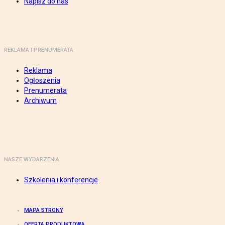
Napisz do nas
REKLAMA I PRENUMERATA
Reklama
Ogłoszenia
Prenumerata
Archiwum
NASZE WYDARZENIA
Szkolenia i konferencje
MAPA STRONY
OFERTA PRODUKTOWA