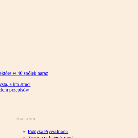
ektóre w 40 spółek naraz
ta, a kto straci
ęciem przepisów
REGULAMIN
Polityka Prywatności
Zmiana ustawień zgód