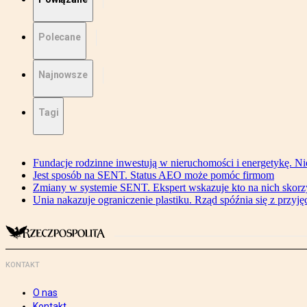
Polecane
Najnowsze
Tagi
Fundacje rodzinne inwestują w nieruchomości i energetykę. Ni
Jest sposób na SENT. Status AEO może pomóc firmom
Zmiany w systemie SENT. Ekspert wskazuje kto na nich skorzys
Unia nakazuje ograniczenie plastiku. Rząd spóźnia się z przyj
KONTAKT
O nas
Kontakt