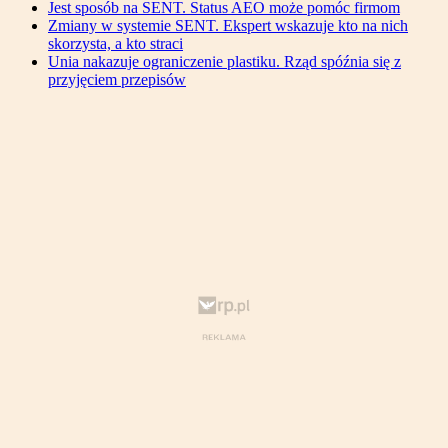
Jest sposób na SENT. Status AEO może pomóc firmom
Zmiany w systemie SENT. Ekspert wskazuje kto na nich
skorzysta, a kto straci
Unia nakazuje ograniczenie plastiku. Rząd spóźnia się z
przyjęciem przepisów