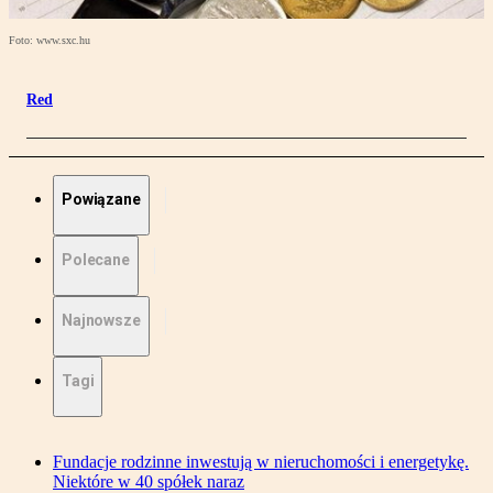
Foto: www.sxc.hu
Red
Powiązane
Polecane
Najnowsze
Tagi
Fundacje rodzinne inwestują w nieruchomości i energetykę.
Niektóre w 40 spółek naraz