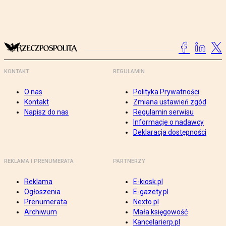
KONTAKT
REGULAMIN
O nas
Polityka Prywatności
Kontakt
Zmiana ustawień zgód
Napisz do nas
Regulamin serwisu
Informacje o nadawcy
Deklaracja dostępności
REKLAMA I PRENUMERATA
PARTNERZY
Reklama
E-kiosk.pl
Ogłoszenia
E-gazety.pl
Prenumerata
Nexto.pl
Archiwum
Mała księgowość
Kancelarierp.pl