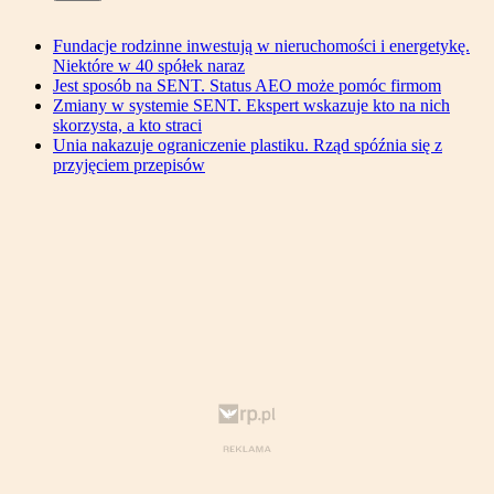
Fundacje rodzinne inwestują w nieruchomości i energetykę.
Niektóre w 40 spółek naraz
Jest sposób na SENT. Status AEO może pomóc firmom
Zmiany w systemie SENT. Ekspert wskazuje kto na nich
skorzysta, a kto straci
Unia nakazuje ograniczenie plastiku. Rząd spóźnia się z
przyjęciem przepisów