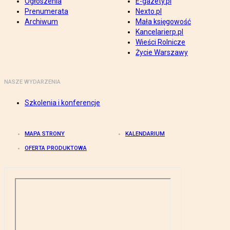
Ogłoszenia
E-gazety.pl
Prenumerata
Nexto.pl
Archiwum
Mała księgowość
Kancelarierp.pl
Wieści Rolnicze
Życie Warszawy
NASZE WYDARZENIA
Szkolenia i konferencje
MAPA STRONY
KALENDARIUM
OFERTA PRODUKTOWA