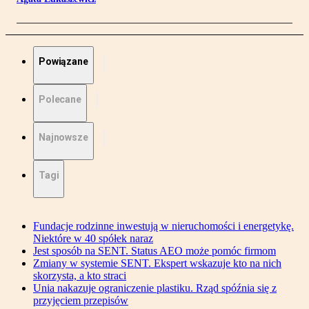
Powiązane
Polecane
Najnowsze
Tagi
Fundacje rodzinne inwestują w nieruchomości i energetykę.
Niektóre w 40 spółek naraz
Jest sposób na SENT. Status AEO może pomóc firmom
Zmiany w systemie SENT. Ekspert wskazuje kto na nich
skorzysta, a kto straci
Unia nakazuje ograniczenie plastiku. Rząd spóźnia się z
przyjęciem przepisów