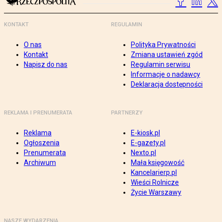
KONTAKT
REGULAMIN
O nas
Polityka Prywatności
Kontakt
Zmiana ustawień zgód
Napisz do nas
Regulamin serwisu
Informacje o nadawcy
Deklaracja dostępności
REKLAMA I PRENUMERATA
PARTNERZY
Reklama
E-kiosk.pl
Ogłoszenia
E-gazety.pl
Prenumerata
Nexto.pl
Archiwum
Mała księgowość
Kancelarierp.pl
Wieści Rolnicze
Życie Warszawy
NASZE WYDARZENIA