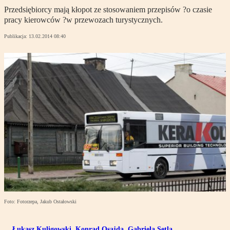
Przedsiębiorcy mają kłopot ze stosowaniem przepisów ?o czasie
pracy kierowców ?w przewozach turystycznych.
Publikacja:
13.02.2014 08:40
Foto: Fotorzepa, Jakub Ostałowski
Łukasz Kuligowski
,
Konrad Osajda
,
Gabriela Setla