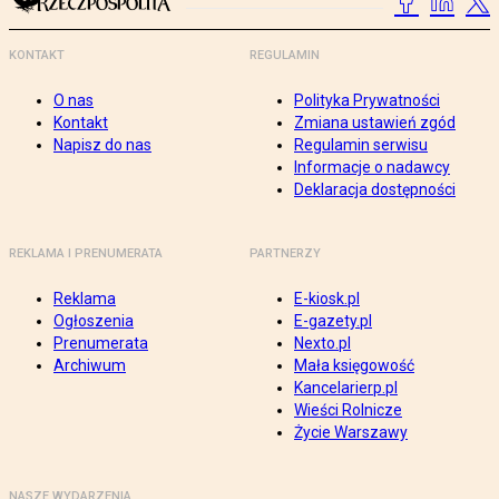
KONTAKT
REGULAMIN
O nas
Polityka Prywatności
Kontakt
Zmiana ustawień zgód
Napisz do nas
Regulamin serwisu
Informacje o nadawcy
Deklaracja dostępności
REKLAMA I PRENUMERATA
PARTNERZY
Reklama
E-kiosk.pl
Ogłoszenia
E-gazety.pl
Prenumerata
Nexto.pl
Archiwum
Mała księgowość
Kancelarierp.pl
Wieści Rolnicze
Życie Warszawy
NASZE WYDARZENIA