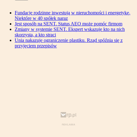
Fundacje rodzinne inwestują w nieruchomości i energetykę.
Niektóre w 40 spółek naraz
Jest sposób na SENT. Status AEO może pomóc firmom
Zmiany w systemie SENT. Ekspert wskazuje kto na nich
skorzysta, a kto straci
Unia nakazuje ograniczenie plastiku. Rząd spóźnia się z
przyjęciem przepisów