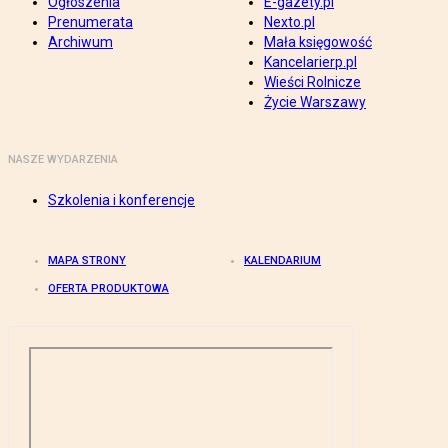
Ogłoszenia
E-gazety.pl
Prenumerata
Nexto.pl
Archiwum
Mała księgowość
Kancelarierp.pl
Wieści Rolnicze
Życie Warszawy
NASZE WYDARZENIA
Szkolenia i konferencje
MAPA STRONY
KALENDARIUM
OFERTA PRODUKTOWA