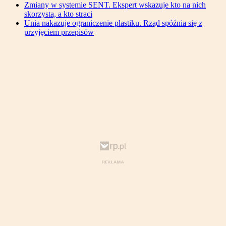
Zmiany w systemie SENT. Ekspert wskazuje kto na nich
skorzysta, a kto straci
Unia nakazuje ograniczenie plastiku. Rząd spóźnia się z
przyjęciem przepisów