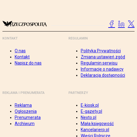
KONTAKT
REGULAMIN
O nas
Polityka Prywatności
Kontakt
Zmiana ustawień zgód
Napisz do nas
Regulamin serwisu
Informacje o nadawcy
Deklaracja dostępności
REKLAMA I PRENUMERATA
PARTNERZY
Reklama
E-kiosk.pl
Ogłoszenia
E-gazety.pl
Prenumerata
Nexto.pl
Archiwum
Mała księgowość
Kancelarierp.pl
Wieści Rolnicze