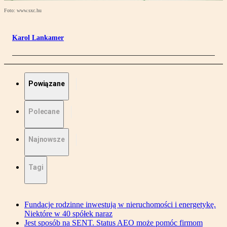
Foto: www.sxc.hu
Karol Lankamer
Powiązane
Polecane
Najnowsze
Tagi
Fundacje rodzinne inwestują w nieruchomości i energetykę.
Niektóre w 40 spółek naraz
Jest sposób na SENT. Status AEO może pomóc firmom