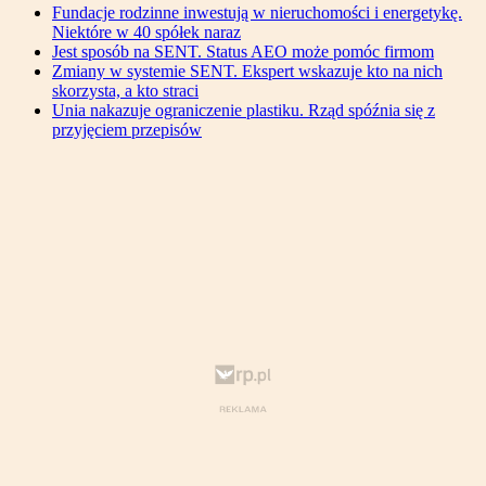
Fundacje rodzinne inwestują w nieruchomości i energetykę.
Niektóre w 40 spółek naraz
Jest sposób na SENT. Status AEO może pomóc firmom
Zmiany w systemie SENT. Ekspert wskazuje kto na nich
skorzysta, a kto straci
Unia nakazuje ograniczenie plastiku. Rząd spóźnia się z
przyjęciem przepisów