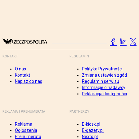
KONTAKT
REGULAMIN
O nas
Polityka Prywatności
Kontakt
Zmiana ustawień zgód
Napisz do nas
Regulamin serwisu
Informacje o nadawcy
Deklaracja dostępności
REKLAMA I PRENUMERATA
PARTNERZY
Reklama
E-kiosk.pl
Ogłoszenia
E-gazety.pl
Prenumerata
Nexto.pl