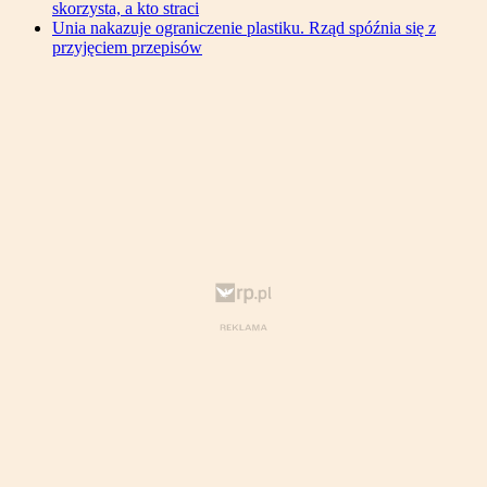
skorzysta, a kto straci
Unia nakazuje ograniczenie plastiku. Rząd spóźnia się z
przyjęciem przepisów