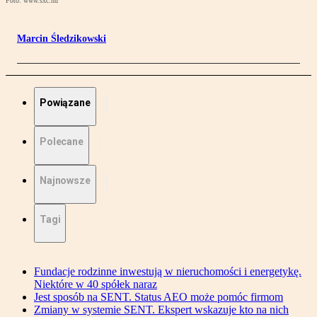
Foto: www.sxc.hu
Marcin Śledzikowski
Powiązane
Polecane
Najnowsze
Tagi
Fundacje rodzinne inwestują w nieruchomości i energetykę.
Niektóre w 40 spółek naraz
Jest sposób na SENT. Status AEO może pomóc firmom
Zmiany w systemie SENT. Ekspert wskazuje kto na nich