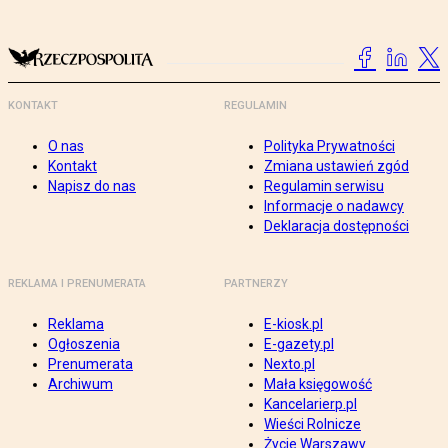
KONTAKT
REGULAMIN
O nas
Polityka Prywatności
Kontakt
Zmiana ustawień zgód
Napisz do nas
Regulamin serwisu
Informacje o nadawcy
Deklaracja dostępności
REKLAMA I PRENUMERATA
PARTNERZY
Reklama
E-kiosk.pl
Ogłoszenia
E-gazety.pl
Prenumerata
Nexto.pl
Archiwum
Mała księgowość
Kancelarierp.pl
Wieści Rolnicze
Życie Warszawy