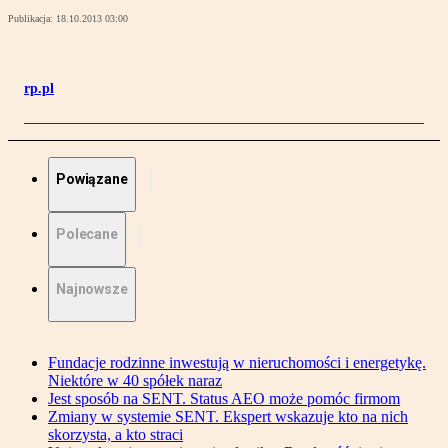
Publikacja:
18.10.2013 03:00
rp.pl
Powiązane
Polecane
Najnowsze
Fundacje rodzinne inwestują w nieruchomości i energetykę.
Niektóre w 40 spółek naraz
Jest sposób na SENT. Status AEO może pomóc firmom
Zmiany w systemie SENT. Ekspert wskazuje kto na nich
skorzysta, a kto straci