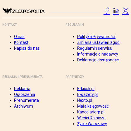
KONTAKT
REGULAMIN
O nas
Polityka Prywatności
Kontakt
Zmiana ustawień zgód
Napisz do nas
Regulamin serwisu
Informacje o nadawcy
Deklaracja dostępności
REKLAMA I PRENUMERATA
PARTNERZY
Reklama
E-kiosk.pl
Ogłoszenia
E-gazety.pl
Prenumerata
Nexto.pl
Archiwum
Mała księgowość
Kancelarierp.pl
Wieści Rolnicze
Życie Warszawy