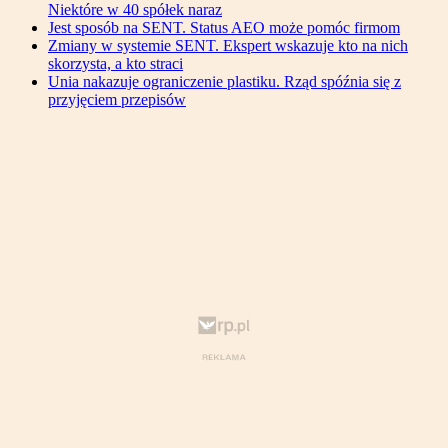
Niektóre w 40 spółek naraz
Jest sposób na SENT. Status AEO może pomóc firmom
Zmiany w systemie SENT. Ekspert wskazuje kto na nich
skorzysta, a kto straci
Unia nakazuje ograniczenie plastiku. Rząd spóźnia się z
przyjęciem przepisów