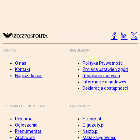
KONTAKT
REGULAMIN
O nas
Polityka Prywatności
Kontakt
Zmiana ustawień zgód
Napisz do nas
Regulamin serwisu
Informacje o nadawcy
Deklaracja dostępności
REKLAMA I PRENUMERATA
PARTNERZY
Reklama
E-kiosk.pl
Ogłoszenia
E-gazety.pl
Prenumerata
Nexto.pl
Archiwum
Mała księgowość