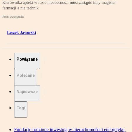
Kierownika apteki w razie nieobecności musi zastąpić inny magister
farmacji a nie technik
Foto: www.sxc.hu
Leszek Jaworski
Powiązane
Polecane
Najnowsze
Tagi
Fundacje rodzinne inwestują w nieruchomości i energetykę.