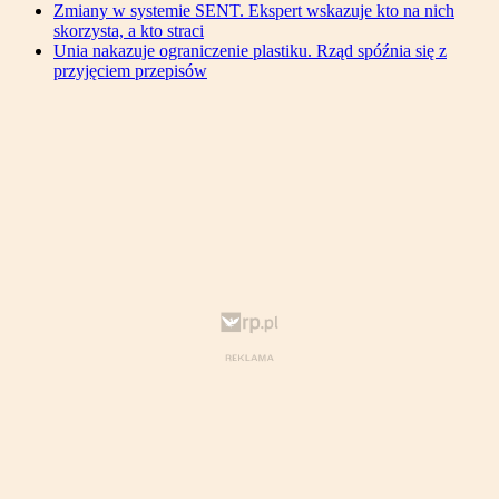
Zmiany w systemie SENT. Ekspert wskazuje kto na nich
skorzysta, a kto straci
Unia nakazuje ograniczenie plastiku. Rząd spóźnia się z
przyjęciem przepisów