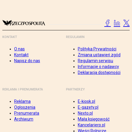
KONTAKT
REGULAMIN
O nas
Polityka Prywatności
Kontakt
Zmiana ustawień zgód
Napisz do nas
Regulamin serwisu
Informacje o nadawcy
Deklaracja dostępności
REKLAMA I PRENUMERATA
PARTNERZY
Reklama
E-kiosk.pl
Ogłoszenia
E-gazety.pl
Prenumerata
Nexto.pl
Archiwum
Mała księgowość
Kancelarierp.pl
Wieści Rolnicze