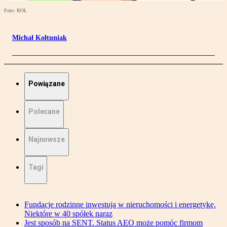
Foto: ROL
Michał Kołtuniak
Powiązane
Polecane
Najnowsze
Tagi
Fundacje rodzinne inwestują w nieruchomości i energetykę.
Niektóre w 40 spółek naraz
Jest sposób na SENT. Status AEO może pomóc firmom