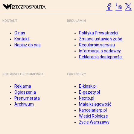
KONTAKT
REGULAMIN
O nas
Polityka Prywatności
Kontakt
Zmiana ustawień zgód
Napisz do nas
Regulamin serwisu
Informacje o nadawcy
Deklaracja dostępności
REKLAMA I PRENUMERATA
PARTNERZY
Reklama
E-kiosk.pl
Ogłoszenia
E-gazety.pl
Prenumerata
Nexto.pl
Archiwum
Mała księgowość
Kancelarierp.pl
Wieści Rolnicze
Życie Warszawy