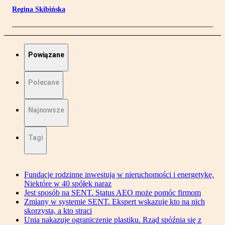
Regina Skibińska
Powiązane
Polecane
Najnowsze
Tagi
Fundacje rodzinne inwestują w nieruchomości i energetykę.
Niektóre w 40 spółek naraz
Jest sposób na SENT. Status AEO może pomóc firmom
Zmiany w systemie SENT. Ekspert wskazuje kto na nich
skorzysta, a kto straci
Unia nakazuje ograniczenie plastiku. Rząd spóźnia się z