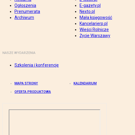
Ogłoszenia
E-gazety.pl
Prenumerata
Nexto.pl
Archiwum
Mała księgowość
Kancelarierp.pl
Wieści Rolnicze
Życie Warszawy
NASZE WYDARZENIA
Szkolenia i konferencje
MAPA STRONY
KALENDARIUM
OFERTA PRODUKTOWA