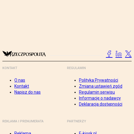
KONTAKT
REGULAMIN
O nas
Polityka Prywatności
Kontakt
Zmiana ustawień zgód
Napisz do nas
Regulamin serwisu
Informacje o nadawcy
Deklaracja dostępności
REKLAMA I PRENUMERATA
PARTNERZY
Reklama
E-kiosk.pl