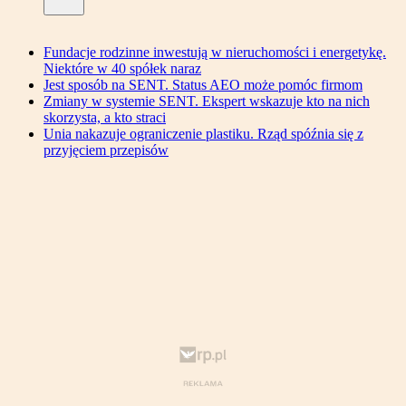
Fundacje rodzinne inwestują w nieruchomości i energetykę.
Niektóre w 40 spółek naraz
Jest sposób na SENT. Status AEO może pomóc firmom
Zmiany w systemie SENT. Ekspert wskazuje kto na nich
skorzysta, a kto straci
Unia nakazuje ograniczenie plastiku. Rząd spóźnia się z
przyjęciem przepisów