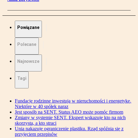
Powiązane
Polecane
Najnowsze
Tagi
Fundacje rodzinne inwestują w nieruchomości i energetykę.
Niektóre w 40 spółek naraz
Jest sposób na SENT. Status AEO może pomóc firmom
Zmiany w systemie SENT. Ekspert wskazuje kto na nich
skorzysta, a kto straci
Unia nakazuje ograniczenie plastiku. Rząd spóźnia się z
przyjęciem przepisów