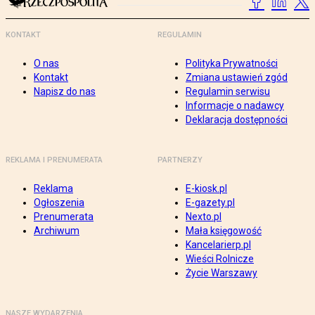
KONTAKT
REGULAMIN
O nas
Polityka Prywatności
Kontakt
Zmiana ustawień zgód
Napisz do nas
Regulamin serwisu
Informacje o nadawcy
Deklaracja dostępności
REKLAMA I PRENUMERATA
PARTNERZY
Reklama
E-kiosk.pl
Ogłoszenia
E-gazety.pl
Prenumerata
Nexto.pl
Archiwum
Mała księgowość
Kancelarierp.pl
Wieści Rolnicze
Życie Warszawy
NASZE WYDARZENIA