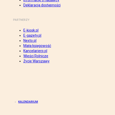
Informacje o nadawcy
Deklaracja dostępności
PARTNERZY
E-kiosk.pl
E-gazety.pl
Nexto.pl
Mała księgowość
Kancelarierp.pl
Wieści Rolnicze
Życie Warszawy
KALENDARIUM