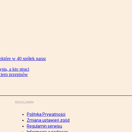
ektóre w 40 spółek naraz
ta, a kto straci
ęciem przepisów
REGULAMIN
Polityka Prywatności
Zmiana ustawień zgód
Regulamin serwisu