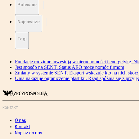
Polecane
Najnowsze
Tagi
Fundacje rodzinne inwestują w nieruchomości i energetykę. Ni
Jest sposób na SENT. Status AEO może pomóc firmom
Zmiany w systemie SENT. Ekspert wskazuje kto na nich skorzys
Unia nakazuje ograniczenie plastiku. Rząd spóźnia się z przyj
KONTAKT
O nas
Kontakt
Napisz do nas