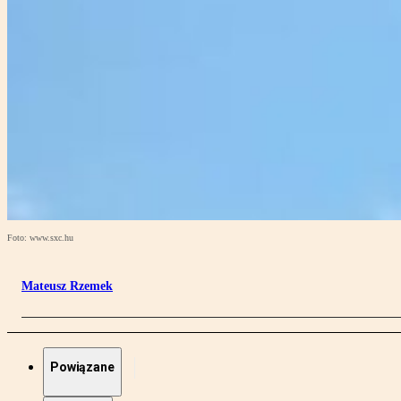
Foto: www.sxc.hu
Mateusz Rzemek
Powiązane