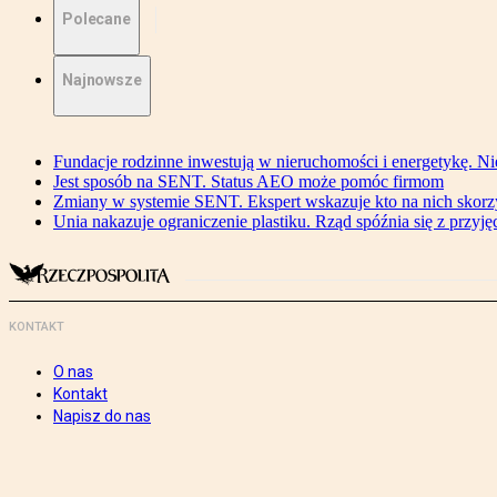
Polecane
Najnowsze
Fundacje rodzinne inwestują w nieruchomości i energetykę. Ni
Jest sposób na SENT. Status AEO może pomóc firmom
Zmiany w systemie SENT. Ekspert wskazuje kto na nich skorzys
Unia nakazuje ograniczenie plastiku. Rząd spóźnia się z przyj
KONTAKT
O nas
Kontakt
Napisz do nas