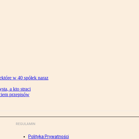
ektóre w 40 spółek naraz
ta, a kto straci
ęciem przepisów
REGULAMIN
Polityka Prywatności