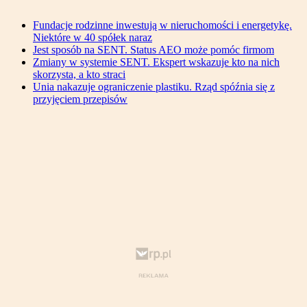
Fundacje rodzinne inwestują w nieruchomości i energetykę.
Niektóre w 40 spółek naraz
Jest sposób na SENT. Status AEO może pomóc firmom
Zmiany w systemie SENT. Ekspert wskazuje kto na nich
skorzysta, a kto straci
Unia nakazuje ograniczenie plastiku. Rząd spóźnia się z
przyjęciem przepisów