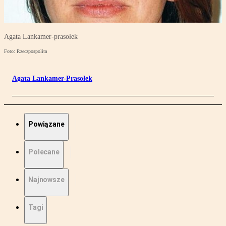
Agata Lankamer-prasołek
Foto: Rzeczpospolita
Agata Lankamer-Prasołek
Powiązane
Polecane
Najnowsze
Tagi