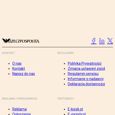
KONTAKT
REGULAMIN
O nas
Polityka Prywatności
Kontakt
Zmiana ustawień zgód
Napisz do nas
Regulamin serwisu
Informacje o nadawcy
Deklaracja dostępności
REKLAMA I PRENUMERATA
PARTNERZY
Reklama
E-kiosk.pl
Ogłoszenia
E-gazety.pl