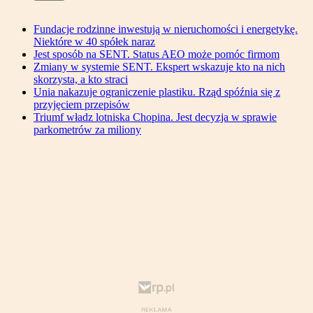
Fundacje rodzinne inwestują w nieruchomości i energetykę.
Niektóre w 40 spółek naraz
Jest sposób na SENT. Status AEO może pomóc firmom
Zmiany w systemie SENT. Ekspert wskazuje kto na nich
skorzysta, a kto straci
Unia nakazuje ograniczenie plastiku. Rząd spóźnia się z
przyjęciem przepisów
Triumf władz lotniska Chopina. Jest decyzja w sprawie
parkometrów za miliony