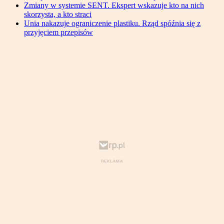
Zmiany w systemie SENT. Ekspert wskazuje kto na nich
skorzysta, a kto straci
Unia nakazuje ograniczenie plastiku. Rząd spóźnia się z
przyjęciem przepisów