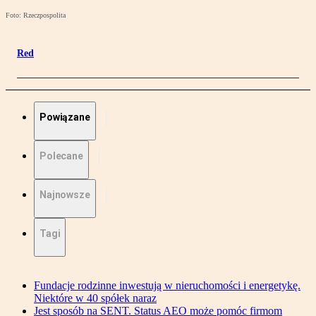
Foto: Rzeczpospolita
Red
Powiązane
Polecane
Najnowsze
Tagi
Fundacje rodzinne inwestują w nieruchomości i energetykę.
Niektóre w 40 spółek naraz
Jest sposób na SENT. Status AEO może pomóc firmom