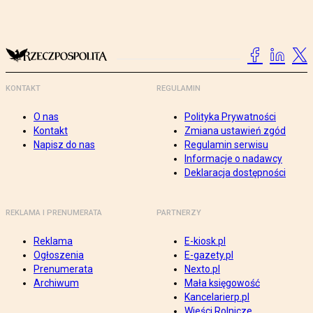
KONTAKT
REGULAMIN
O nas
Polityka Prywatności
Kontakt
Zmiana ustawień zgód
Napisz do nas
Regulamin serwisu
Informacje o nadawcy
Deklaracja dostępności
REKLAMA I PRENUMERATA
PARTNERZY
Reklama
E-kiosk.pl
Ogłoszenia
E-gazety.pl
Prenumerata
Nexto.pl
Archiwum
Mała księgowość
Kancelarierp.pl
Wieści Rolnicze