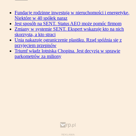
Fundacje rodzinne inwestują w nieruchomości i energetykę.
Niektóre w 40 spółek naraz
Jest sposób na SENT. Status AEO może pomóc firmom
Zmiany w systemie SENT. Ekspert wskazuje kto na nich
skorzysta, a kto straci
Unia nakazuje ograniczenie plastiku. Rząd spóźnia się z
przyjęciem przepisów
Triumf władz lotniska Chopina. Jest decyzja w sprawie
parkometrów za miliony