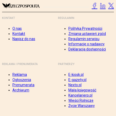
KONTAKT
REGULAMIN
O nas
Polityka Prywatności
Kontakt
Zmiana ustawień zgód
Napisz do nas
Regulamin serwisu
Informacje o nadawcy
Deklaracja dostępności
REKLAMA I PRENUMERATA
PARTNERZY
Reklama
E-kiosk.pl
Ogłoszenia
E-gazety.pl
Prenumerata
Nexto.pl
Archiwum
Mała księgowość
Kancelarierp.pl
Wieści Rolnicze
Życie Warszawy