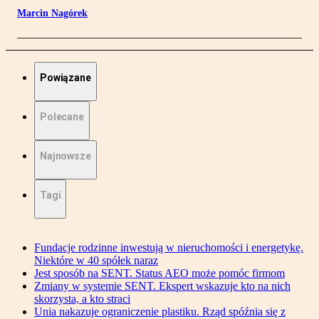
Marcin Nagórek
Powiązane
Polecane
Najnowsze
Tagi
Fundacje rodzinne inwestują w nieruchomości i energetykę.
Niektóre w 40 spółek naraz
Jest sposób na SENT. Status AEO może pomóc firmom
Zmiany w systemie SENT. Ekspert wskazuje kto na nich
skorzysta, a kto straci
Unia nakazuje ograniczenie plastiku. Rząd spóźnia się z