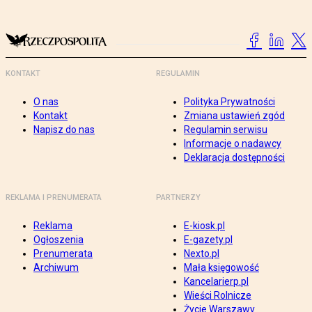
KONTAKT
REGULAMIN
O nas
Polityka Prywatności
Kontakt
Zmiana ustawień zgód
Napisz do nas
Regulamin serwisu
Informacje o nadawcy
Deklaracja dostępności
REKLAMA I PRENUMERATA
PARTNERZY
Reklama
E-kiosk.pl
Ogłoszenia
E-gazety.pl
Prenumerata
Nexto.pl
Archiwum
Mała księgowość
Kancelarierp.pl
Wieści Rolnicze
Życie Warszawy