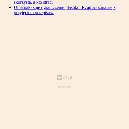
skorzysta, a kto straci
Unia nakazuje ograniczenie plastiku. Rząd spóźnia się z
przyjęciem przepisów