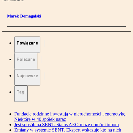
Foto: www.sxc.hu
Marek Domagalski
Powiązane
Polecane
Najnowsze
Tagi
Fundacje rodzinne inwestują w nieruchomości i energetykę.
Niektóre w 40 spółek naraz
Jest sposób na SENT. Status AEO może pomóc firmom
Zmiany w systemie SENT. Ekspert wskazuje kto na nich