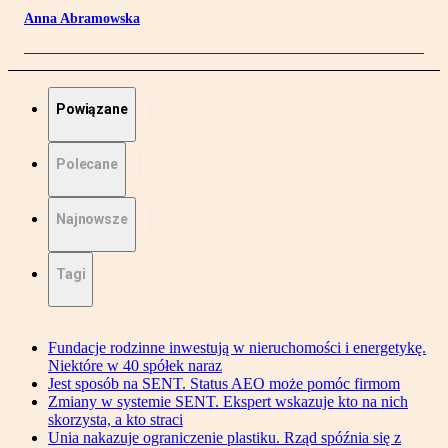
Anna Abramowska
Powiązane
Polecane
Najnowsze
Tagi
Fundacje rodzinne inwestują w nieruchomości i energetykę.
Niektóre w 40 spółek naraz
Jest sposób na SENT. Status AEO może pomóc firmom
Zmiany w systemie SENT. Ekspert wskazuje kto na nich
skorzysta, a kto straci
Unia nakazuje ograniczenie plastiku. Rząd spóźnia się z