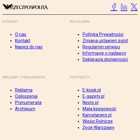
KONTAKT
REGULAMIN
O nas
Polityka Prywatności
Kontakt
Zmiana ustawień zgód
Napisz do nas
Regulamin serwisu
Informacje o nadawcy
Deklaracja dostępności
REKLAMA I PRENUMERATA
PARTNERZY
Reklama
E-kiosk.pl
Ogłoszenia
E-gazety.pl
Prenumerata
Nexto.pl
Archiwum
Mała księgowość
Kancelarierp.pl
Wieści Rolnicze
Życie Warszawy