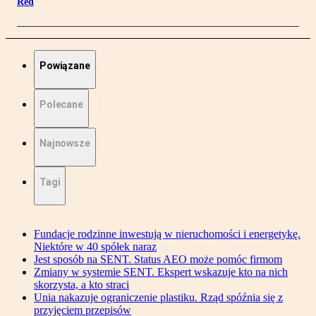
Red
Powiązane
Polecane
Najnowsze
Tagi
Fundacje rodzinne inwestują w nieruchomości i energetykę.
Niektóre w 40 spółek naraz
Jest sposób na SENT. Status AEO może pomóc firmom
Zmiany w systemie SENT. Ekspert wskazuje kto na nich
skorzysta, a kto straci
Unia nakazuje ograniczenie plastiku. Rząd spóźnia się z
przyjęciem przepisów