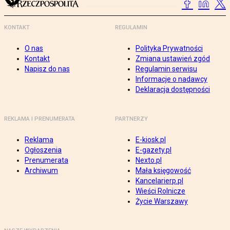
KONTAKT
REGULAMIN
O nas
Polityka Prywatności
Kontakt
Zmiana ustawień zgód
Napisz do nas
Regulamin serwisu
Informacje o nadawcy
Deklaracja dostępności
REKLAMA I PRENUMERATA
PARTNERZY
Reklama
E-kiosk.pl
Ogłoszenia
E-gazety.pl
Prenumerata
Nexto.pl
Archiwum
Mała księgowość
Kancelarierp.pl
Wieści Rolnicze
Życie Warszawy