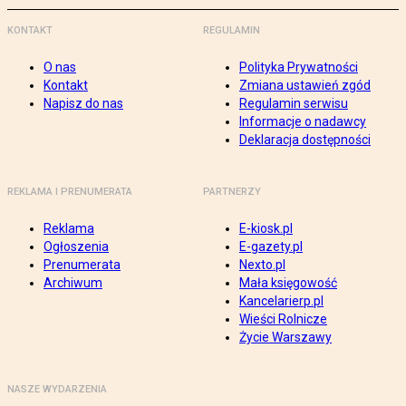
KONTAKT
REGULAMIN
O nas
Polityka Prywatności
Kontakt
Zmiana ustawień zgód
Napisz do nas
Regulamin serwisu
Informacje o nadawcy
Deklaracja dostępności
REKLAMA I PRENUMERATA
PARTNERZY
Reklama
E-kiosk.pl
Ogłoszenia
E-gazety.pl
Prenumerata
Nexto.pl
Archiwum
Mała księgowość
Kancelarierp.pl
Wieści Rolnicze
Życie Warszawy
NASZE WYDARZENIA