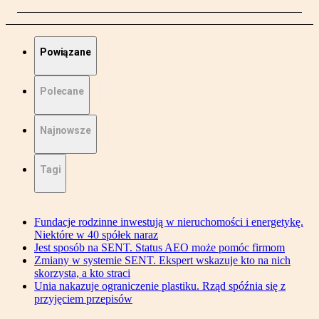
Powiązane
Polecane
Najnowsze
Tagi
Fundacje rodzinne inwestują w nieruchomości i energetykę.
Niektóre w 40 spółek naraz
Jest sposób na SENT. Status AEO może pomóc firmom
Zmiany w systemie SENT. Ekspert wskazuje kto na nich
skorzysta, a kto straci
Unia nakazuje ograniczenie plastiku. Rząd spóźnia się z
przyjęciem przepisów