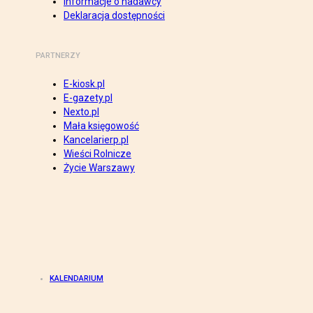
Informacje o nadawcy
Deklaracja dostępności
PARTNERZY
E-kiosk.pl
E-gazety.pl
Nexto.pl
Mała księgowość
Kancelarierp.pl
Wieści Rolnicze
Życie Warszawy
KALENDARIUM