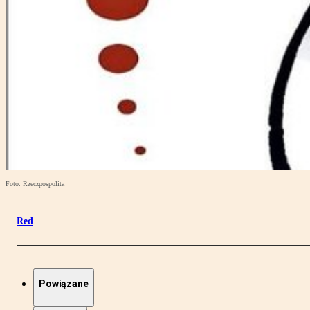
Foto: Rzeczpospolita
Red
Powiązane