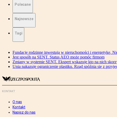
Polecane
Najnowsze
Tagi
Fundacje rodzinne inwestują w nieruchomości i energetykę. Ni
Jest sposób na SENT. Status AEO może pomóc firmom
Zmiany w systemie SENT. Ekspert wskazuje kto na nich skorzys
Unia nakazuje ograniczenie plastiku. Rząd spóźnia się z przyj
KONTAKT
O nas
Kontakt
Napisz do nas