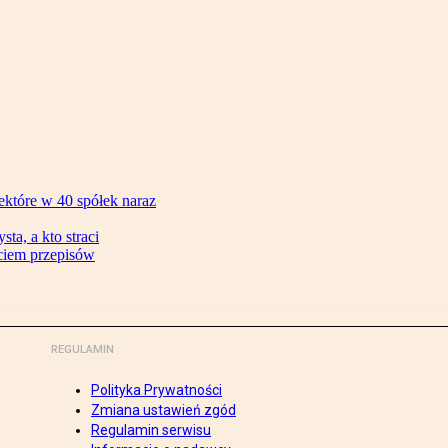
ektóre w 40 spółek naraz
ta, a kto straci
ęciem przepisów
REGULAMIN
Polityka Prywatności
Zmiana ustawień zgód
Regulamin serwisu