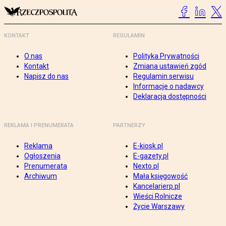
KONTAKT
REGULAMIN
O nas
Polityka Prywatności
Kontakt
Zmiana ustawień zgód
Napisz do nas
Regulamin serwisu
Informacje o nadawcy
Deklaracja dostępności
REKLAMA I PRENUMERATA
PARTNERZY
Reklama
E-kiosk.pl
Ogłoszenia
E-gazety.pl
Prenumerata
Nexto.pl
Archiwum
Mała księgowość
Kancelarierp.pl
Wieści Rolnicze
Życie Warszawy