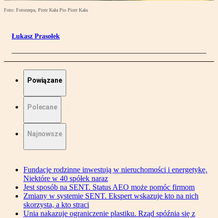
Foto: Fotorzepa, Piotr Kała Pio Piotr Kała
Łukasz Prasołek
Powiązane
Polecane
Najnowsze
Fundacje rodzinne inwestują w nieruchomości i energetykę.
Niektóre w 40 spółek naraz
Jest sposób na SENT. Status AEO może pomóc firmom
Zmiany w systemie SENT. Ekspert wskazuje kto na nich
skorzysta, a kto straci
Unia nakazuje ograniczenie plastiku. Rząd spóźnia się z