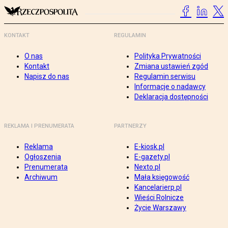
KONTAKT
REGULAMIN
O nas
Polityka Prywatności
Kontakt
Zmiana ustawień zgód
Napisz do nas
Regulamin serwisu
Informacje o nadawcy
Deklaracja dostępności
REKLAMA I PRENUMERATA
PARTNERZY
Reklama
E-kiosk.pl
Ogłoszenia
E-gazety.pl
Prenumerata
Nexto.pl
Archiwum
Mała księgowość
Kancelarierp.pl
Wieści Rolnicze
Życie Warszawy