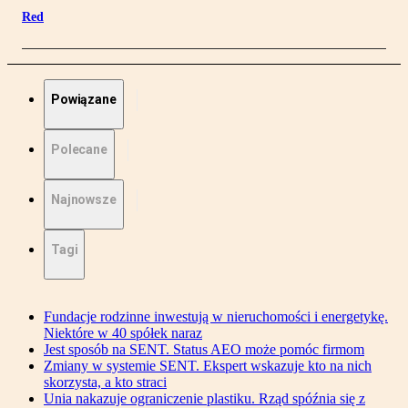
Red
Powiązane
Polecane
Najnowsze
Tagi
Fundacje rodzinne inwestują w nieruchomości i energetykę.
Niektóre w 40 spółek naraz
Jest sposób na SENT. Status AEO może pomóc firmom
Zmiany w systemie SENT. Ekspert wskazuje kto na nich
skorzysta, a kto straci
Unia nakazuje ograniczenie plastiku. Rząd spóźnia się z