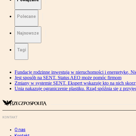
Polecane
Najnowsze
Tagi
Fundacje rodzinne inwestują w nieruchomości i energetykę. Ni
Jest sposób na SENT. Status AEO może pomóc firmom
Zmiany w systemie SENT. Ekspert wskazuje kto na nich skorzys
Unia nakazuje ograniczenie plastiku. Rząd spóźnia się z przyj
KONTAKT
O nas
Kontakt