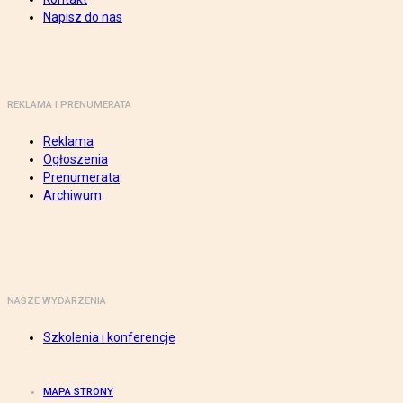
Napisz do nas
REKLAMA I PRENUMERATA
Reklama
Ogłoszenia
Prenumerata
Archiwum
NASZE WYDARZENIA
Szkolenia i konferencje
MAPA STRONY