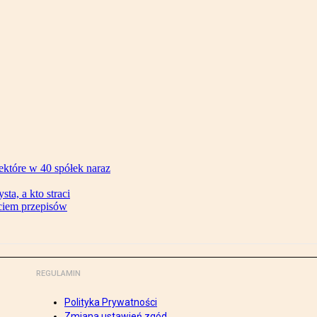
ektóre w 40 spółek naraz
ta, a kto straci
ęciem przepisów
REGULAMIN
Polityka Prywatności
Zmiana ustawień zgód