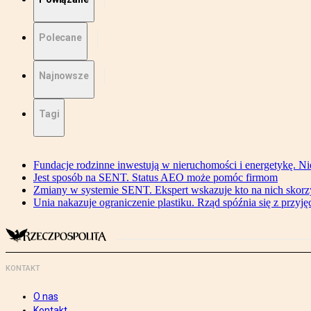
Polecane
Najnowsze
Tagi
Fundacje rodzinne inwestują w nieruchomości i energetykę. Ni
Jest sposób na SENT. Status AEO może pomóc firmom
Zmiany w systemie SENT. Ekspert wskazuje kto na nich skorzys
Unia nakazuje ograniczenie plastiku. Rząd spóźnia się z przyj
KONTAKT
O nas
Kontakt