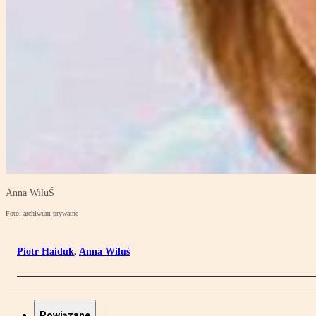
Anna WiluŚ
Foto: archiwum prywatne
Piotr Haiduk
,
Anna Wiluś
Powiązane