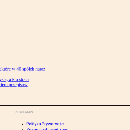
ektóre w 40 spółek naraz
ta, a kto straci
ęciem przepisów
REGULAMIN
Polityka Prywatności
Zmiana ustawień zgód