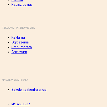
Napisz do nas
REKLAMA I PRENUMERATA
Reklama
Ogłoszenia
Prenumerata
Archiwum
NASZE WYDARZENIA
Szkolenia i konferencje
MAPA STRONY