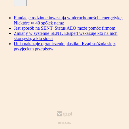
Fundacje rodzinne inwestują w nieruchomości i energetykę.
Niektóre w 40 spółek naraz
Jest sposób na SENT. Status AEO może pomóc firmom
Zmiany w systemie SENT. Ekspert wskazuje kto na nich
skorzysta, a kto straci
Unia nakazuje ograniczenie plastiku. Rząd spóźnia się z
przyjęciem przepisów