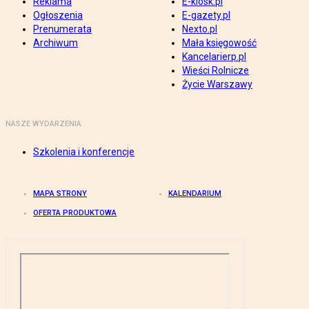
Reklama
E-kiosk.pl
Ogłoszenia
E-gazety.pl
Prenumerata
Nexto.pl
Archiwum
Mała księgowość
Kancelarierp.pl
Wieści Rolnicze
Życie Warszawy
NASZE WYDARZENIA
Szkolenia i konferencje
MAPA STRONY
KALENDARIUM
OFERTA PRODUKTOWA