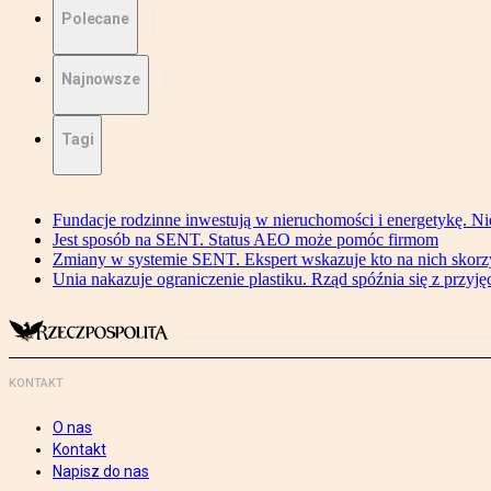
Polecane
Najnowsze
Tagi
Fundacje rodzinne inwestują w nieruchomości i energetykę. Ni
Jest sposób na SENT. Status AEO może pomóc firmom
Zmiany w systemie SENT. Ekspert wskazuje kto na nich skorzys
Unia nakazuje ograniczenie plastiku. Rząd spóźnia się z przyj
KONTAKT
O nas
Kontakt
Napisz do nas