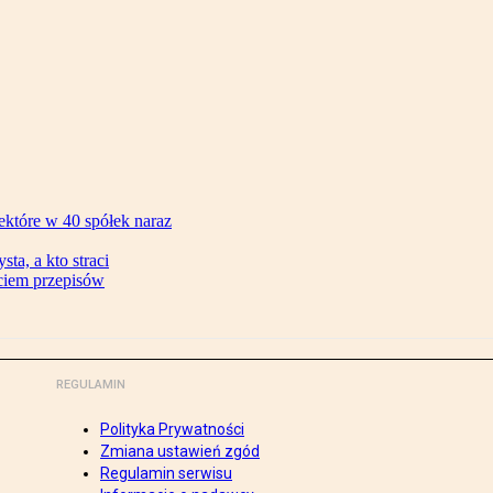
ektóre w 40 spółek naraz
ta, a kto straci
ęciem przepisów
REGULAMIN
Polityka Prywatności
Zmiana ustawień zgód
Regulamin serwisu