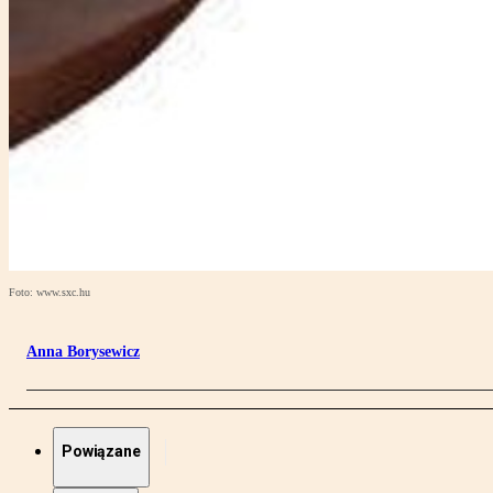
Foto: www.sxc.hu
Anna Borysewicz
Powiązane