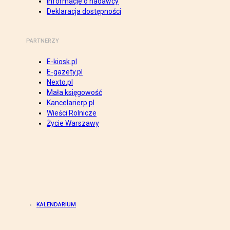
Informacje o nadawcy
Deklaracja dostępności
PARTNERZY
E-kiosk.pl
E-gazety.pl
Nexto.pl
Mała księgowość
Kancelarierp.pl
Wieści Rolnicze
Życie Warszawy
KALENDARIUM