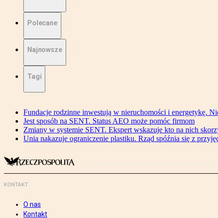
Polecane
Najnowsze
Tagi
Fundacje rodzinne inwestują w nieruchomości i energetykę. Ni
Jest sposób na SENT. Status AEO może pomóc firmom
Zmiany w systemie SENT. Ekspert wskazuje kto na nich skorzys
Unia nakazuje ograniczenie plastiku. Rząd spóźnia się z przyj
KONTAKT
O nas
Kontakt