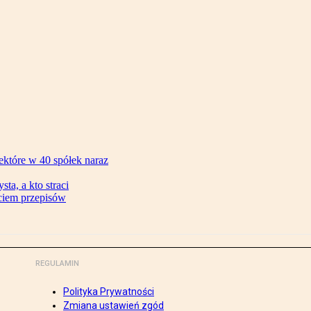
ektóre w 40 spółek naraz
ta, a kto straci
ęciem przepisów
REGULAMIN
Polityka Prywatności
Zmiana ustawień zgód