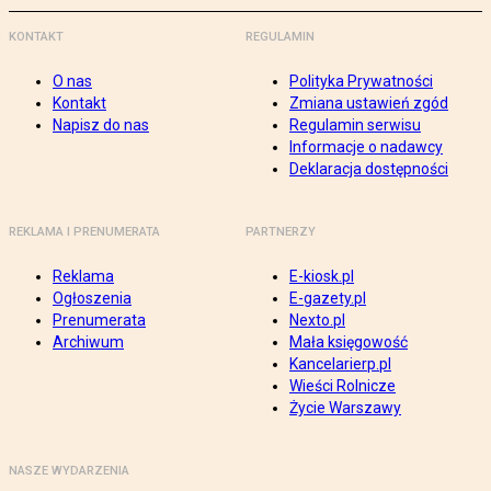
KONTAKT
REGULAMIN
O nas
Polityka Prywatności
Kontakt
Zmiana ustawień zgód
Napisz do nas
Regulamin serwisu
Informacje o nadawcy
Deklaracja dostępności
REKLAMA I PRENUMERATA
PARTNERZY
Reklama
E-kiosk.pl
Ogłoszenia
E-gazety.pl
Prenumerata
Nexto.pl
Archiwum
Mała księgowość
Kancelarierp.pl
Wieści Rolnicze
Życie Warszawy
NASZE WYDARZENIA