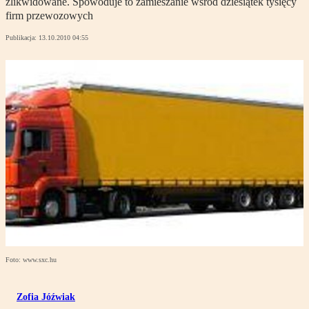
zlikwidowane. Spowoduje to zamieszanie wśród dziesiątek tysięcy
firm przewozowych
Publikacja:
13.10.2010 04:55
Foto: www.sxc.hu
Zofia Jóźwiak