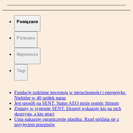
Powiązane
Polecane
Najnowsze
Tagi
Fundacje rodzinne inwestują w nieruchomości i energetykę.
Niektóre w 40 spółek naraz
Jest sposób na SENT. Status AEO może pomóc firmom
Zmiany w systemie SENT. Ekspert wskazuje kto na nich
skorzysta, a kto straci
Unia nakazuje ograniczenie plastiku. Rząd spóźnia się z
przyjęciem przepisów