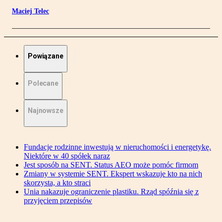
Maciej Telec
Powiązane
Polecane
Najnowsze
Fundacje rodzinne inwestują w nieruchomości i energetykę.
Niektóre w 40 spółek naraz
Jest sposób na SENT. Status AEO może pomóc firmom
Zmiany w systemie SENT. Ekspert wskazuje kto na nich
skorzysta, a kto straci
Unia nakazuje ograniczenie plastiku. Rząd spóźnia się z
przyjęciem przepisów