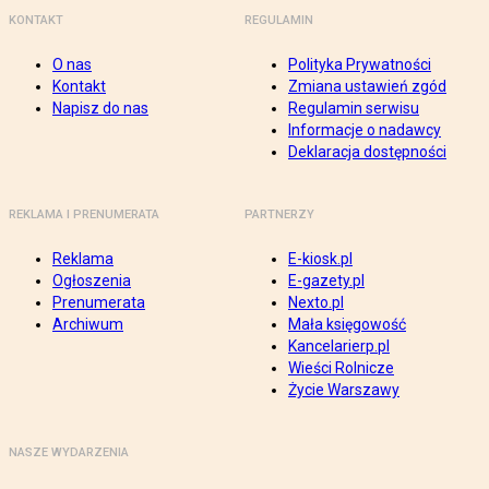
KONTAKT
REGULAMIN
O nas
Polityka Prywatności
Kontakt
Zmiana ustawień zgód
Napisz do nas
Regulamin serwisu
Informacje o nadawcy
Deklaracja dostępności
REKLAMA I PRENUMERATA
PARTNERZY
Reklama
E-kiosk.pl
Ogłoszenia
E-gazety.pl
Prenumerata
Nexto.pl
Archiwum
Mała księgowość
Kancelarierp.pl
Wieści Rolnicze
Życie Warszawy
NASZE WYDARZENIA