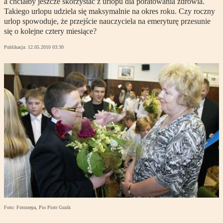
a chciałby jeszcze skorzystać z urlopu dla poratowania zdrowia.
Takiego urlopu udziela się maksymalnie na okres roku. Czy roczny
urlop spowoduje, że przejście nauczyciela na emeryturę przesunie
się o kolejne cztery miesiące?
Publikacja:
12.05.2010 03:30
Foto: Fotorzepa, Pio Piotr Guzik