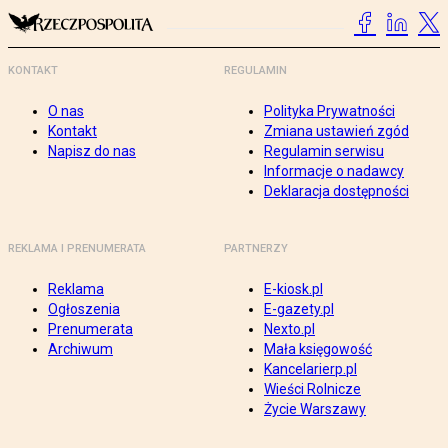
KONTAKT
REGULAMIN
O nas
Polityka Prywatności
Kontakt
Zmiana ustawień zgód
Napisz do nas
Regulamin serwisu
Informacje o nadawcy
Deklaracja dostępności
REKLAMA I PRENUMERATA
PARTNERZY
Reklama
E-kiosk.pl
Ogłoszenia
E-gazety.pl
Prenumerata
Nexto.pl
Archiwum
Mała księgowość
Kancelarierp.pl
Wieści Rolnicze
Życie Warszawy