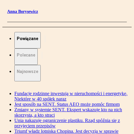
Anna Borysewicz
Powiązane
Polecane
Najnowsze
Fundacje rodzinne inwestują w nieruchomości i energetykę.
Niektóre w 40 spółek naraz
Jest sposób na SENT. Status AEO może pomóc firmom
Zmiany w systemie SENT. Ekspert wskazuje kto na nich
skorzysta, a kto straci
Unia nakazuje ograniczenie plastiku. Rząd spóźnia się z
przyjęciem przepisów
Triumf władz lotniska Chopina. Jest decyzja w sprawie