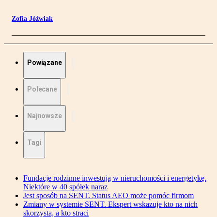
Zofia Jóźwiak
Powiązane
Polecane
Najnowsze
Tagi
Fundacje rodzinne inwestują w nieruchomości i energetykę.
Niektóre w 40 spółek naraz
Jest sposób na SENT. Status AEO może pomóc firmom
Zmiany w systemie SENT. Ekspert wskazuje kto na nich
skorzysta, a kto straci