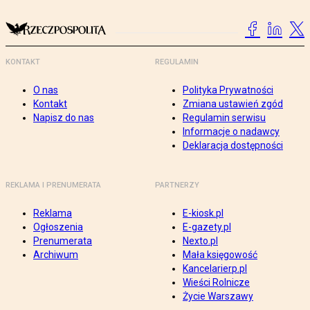
KONTAKT
REGULAMIN
O nas
Polityka Prywatności
Kontakt
Zmiana ustawień zgód
Napisz do nas
Regulamin serwisu
Informacje o nadawcy
Deklaracja dostępności
REKLAMA I PRENUMERATA
PARTNERZY
Reklama
E-kiosk.pl
Ogłoszenia
E-gazety.pl
Prenumerata
Nexto.pl
Archiwum
Mała księgowość
Kancelarierp.pl
Wieści Rolnicze
Życie Warszawy