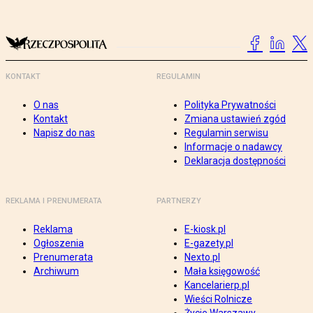
KONTAKT
REGULAMIN
O nas
Polityka Prywatności
Kontakt
Zmiana ustawień zgód
Napisz do nas
Regulamin serwisu
Informacje o nadawcy
Deklaracja dostępności
REKLAMA I PRENUMERATA
PARTNERZY
Reklama
E-kiosk.pl
Ogłoszenia
E-gazety.pl
Prenumerata
Nexto.pl
Archiwum
Mała księgowość
Kancelarierp.pl
Wieści Rolnicze