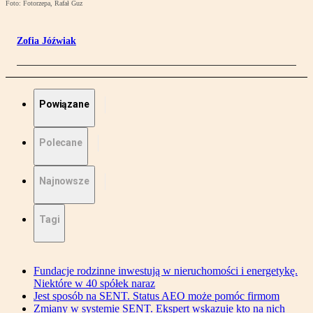
Foto: Fotorzepa, Rafał Guz
Zofia Jóźwiak
Powiązane
Polecane
Najnowsze
Tagi
Fundacje rodzinne inwestują w nieruchomości i energetykę.
Niektóre w 40 spółek naraz
Jest sposób na SENT. Status AEO może pomóc firmom
Zmiany w systemie SENT. Ekspert wskazuje kto na nich