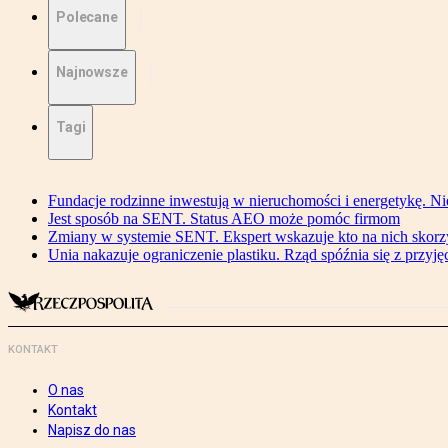
Polecane
Najnowsze
Tagi
Fundacje rodzinne inwestują w nieruchomości i energetykę. Ni
Jest sposób na SENT. Status AEO może pomóc firmom
Zmiany w systemie SENT. Ekspert wskazuje kto na nich skorzys
Unia nakazuje ograniczenie plastiku. Rząd spóźnia się z przyj
KONTAKT
O nas
Kontakt
Napisz do nas