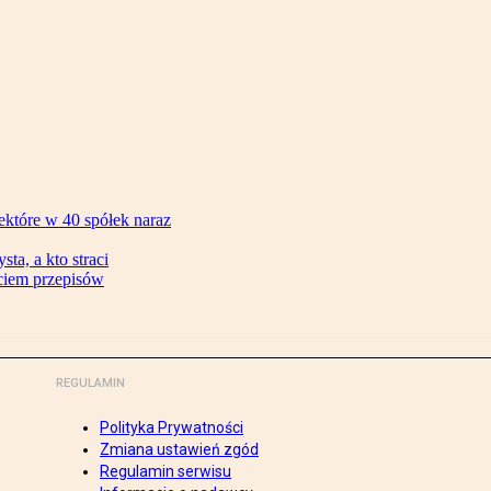
ektóre w 40 spółek naraz
ta, a kto straci
ęciem przepisów
REGULAMIN
Polityka Prywatności
Zmiana ustawień zgód
Regulamin serwisu