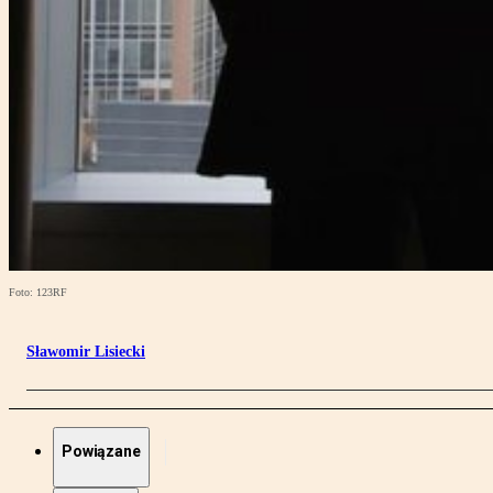
Foto: 123RF
Sławomir Lisiecki
Powiązane