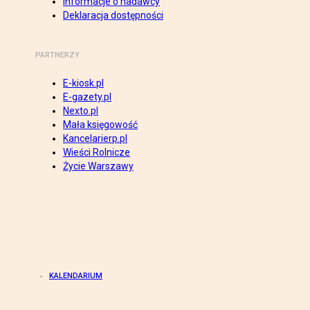
Informacje o nadawcy
Deklaracja dostępności
PARTNERZY
E-kiosk.pl
E-gazety.pl
Nexto.pl
Mała księgowość
Kancelarierp.pl
Wieści Rolnicze
Życie Warszawy
KALENDARIUM