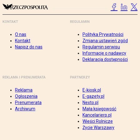
KONTAKT
REGULAMIN
O nas
Polityka Prywatności
Kontakt
Zmiana ustawień zgód
Napisz do nas
Regulamin serwisu
Informacje o nadawcy
Deklaracja dostępności
REKLAMA I PRENUMERATA
PARTNERZY
Reklama
E-kiosk.pl
Ogłoszenia
E-gazety.pl
Prenumerata
Nexto.pl
Archiwum
Mała księgowość
Kancelarierp.pl
Wieści Rolnicze
Życie Warszawy