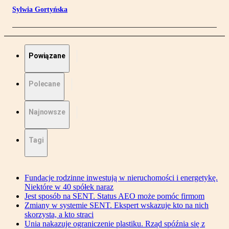
Sylwia Gortyńska
Powiązane
Polecane
Najnowsze
Tagi
Fundacje rodzinne inwestują w nieruchomości i energetykę.
Niektóre w 40 spółek naraz
Jest sposób na SENT. Status AEO może pomóc firmom
Zmiany w systemie SENT. Ekspert wskazuje kto na nich
skorzysta, a kto straci
Unia nakazuje ograniczenie plastiku. Rząd spóźnia się z