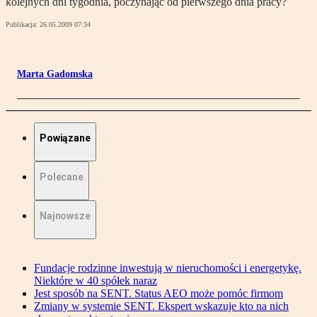
kolejnych dni tygodnia, poczynając od pierwszego dnia pracy?
Publikacja:
26.05.2009 07:34
Marta Gadomska
Powiązane
Polecane
Najnowsze
Fundacje rodzinne inwestują w nieruchomości i energetykę.
Niektóre w 40 spółek naraz
Jest sposób na SENT. Status AEO może pomóc firmom
Zmiany w systemie SENT. Ekspert wskazuje kto na nich