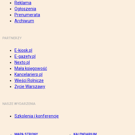
Reklama
Ogłoszenia
Prenumerata
Archiwum
PARTNERZY
E-kiosk.pl
E-gazety.pl
Nexto.pl
Mała księgowość
Kancelarierp.pl
Wieści Rolnicze
Życie Warszawy
NASZE WYDARZENIA
Szkolenia i konferencje
MAPA STRONY
KALENDARIUM