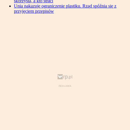
skorzysta, a kto straci
Unia nakazuje ograniczenie plastiku. Rząd spóźnia się z
przyjęciem przepisów