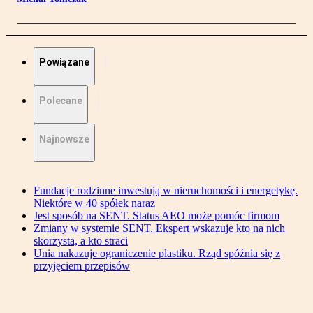
Powiązane
Polecane
Najnowsze
Fundacje rodzinne inwestują w nieruchomości i energetykę.
Niektóre w 40 spółek naraz
Jest sposób na SENT. Status AEO może pomóc firmom
Zmiany w systemie SENT. Ekspert wskazuje kto na nich
skorzysta, a kto straci
Unia nakazuje ograniczenie plastiku. Rząd spóźnia się z
przyjęciem przepisów