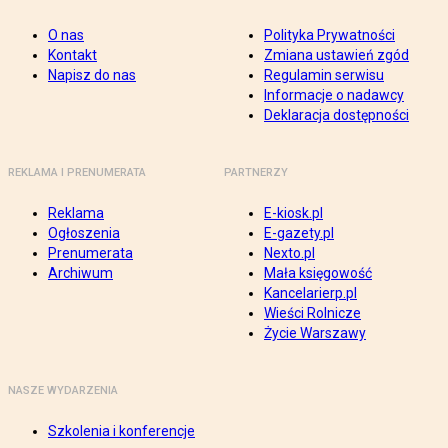
O nas
Polityka Prywatności
Kontakt
Zmiana ustawień zgód
Napisz do nas
Regulamin serwisu
Informacje o nadawcy
Deklaracja dostępności
REKLAMA I PRENUMERATA
PARTNERZY
Reklama
E-kiosk.pl
Ogłoszenia
E-gazety.pl
Prenumerata
Nexto.pl
Archiwum
Mała księgowość
Kancelarierp.pl
Wieści Rolnicze
Życie Warszawy
NASZE WYDARZENIA
Szkolenia i konferencje