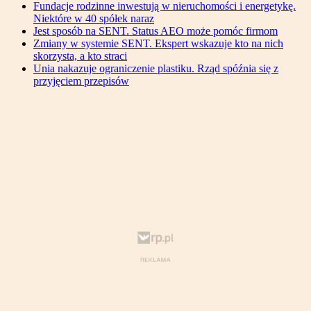
Fundacje rodzinne inwestują w nieruchomości i energetykę.
Niektóre w 40 spółek naraz
Jest sposób na SENT. Status AEO może pomóc firmom
Zmiany w systemie SENT. Ekspert wskazuje kto na nich
skorzysta, a kto straci
Unia nakazuje ograniczenie plastiku. Rząd spóźnia się z
przyjęciem przepisów