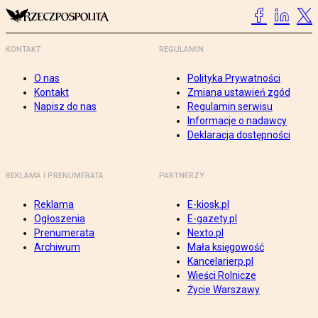
KONTAKT
REGULAMIN
O nas
Polityka Prywatności
Kontakt
Zmiana ustawień zgód
Napisz do nas
Regulamin serwisu
Informacje o nadawcy
Deklaracja dostępności
REKLAMA I PRENUMERATA
PARTNERZY
Reklama
E-kiosk.pl
Ogłoszenia
E-gazety.pl
Prenumerata
Nexto.pl
Archiwum
Mała księgowość
Kancelarierp.pl
Wieści Rolnicze
Życie Warszawy