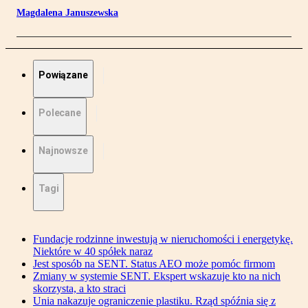
Magdalena Januszewska
Powiązane
Polecane
Najnowsze
Tagi
Fundacje rodzinne inwestują w nieruchomości i energetykę.
Niektóre w 40 spółek naraz
Jest sposób na SENT. Status AEO może pomóc firmom
Zmiany w systemie SENT. Ekspert wskazuje kto na nich
skorzysta, a kto straci
Unia nakazuje ograniczenie plastiku. Rząd spóźnia się z