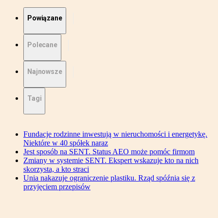
Powiązane
Polecane
Najnowsze
Tagi
Fundacje rodzinne inwestują w nieruchomości i energetykę.
Niektóre w 40 spółek naraz
Jest sposób na SENT. Status AEO może pomóc firmom
Zmiany w systemie SENT. Ekspert wskazuje kto na nich
skorzysta, a kto straci
Unia nakazuje ograniczenie plastiku. Rząd spóźnia się z
przyjęciem przepisów