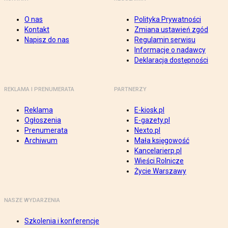
O nas
Polityka Prywatności
Kontakt
Zmiana ustawień zgód
Napisz do nas
Regulamin serwisu
Informacje o nadawcy
Deklaracja dostępności
REKLAMA I PRENUMERATA
PARTNERZY
Reklama
E-kiosk.pl
Ogłoszenia
E-gazety.pl
Prenumerata
Nexto.pl
Archiwum
Mała księgowość
Kancelarierp.pl
Wieści Rolnicze
Życie Warszawy
NASZE WYDARZENIA
Szkolenia i konferencje