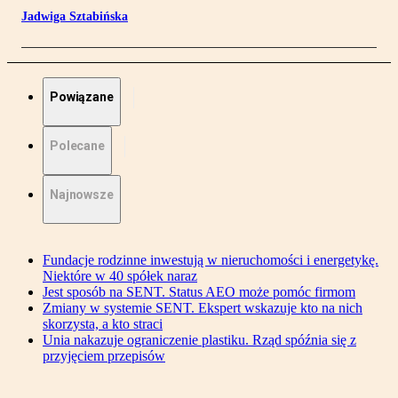
Jadwiga Sztabińska
Powiązane
Polecane
Najnowsze
Fundacje rodzinne inwestują w nieruchomości i energetykę.
Niektóre w 40 spółek naraz
Jest sposób na SENT. Status AEO może pomóc firmom
Zmiany w systemie SENT. Ekspert wskazuje kto na nich
skorzysta, a kto straci
Unia nakazuje ograniczenie plastiku. Rząd spóźnia się z
przyjęciem przepisów