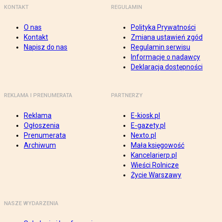
KONTAKT
REGULAMIN
O nas
Polityka Prywatności
Kontakt
Zmiana ustawień zgód
Napisz do nas
Regulamin serwisu
Informacje o nadawcy
Deklaracja dostępności
REKLAMA I PRENUMERATA
PARTNERZY
Reklama
E-kiosk.pl
Ogłoszenia
E-gazety.pl
Prenumerata
Nexto.pl
Archiwum
Mała księgowość
Kancelarierp.pl
Wieści Rolnicze
Życie Warszawy
NASZE WYDARZENIA